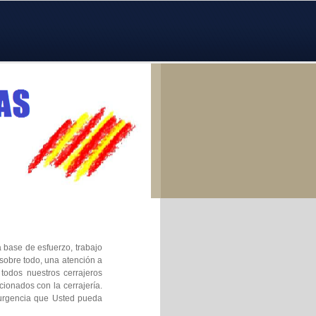
a base de esfuerzo, trabajo
sobre todo, una atención a
 todos nuestros cerrajeros
ionados con la cerrajería.
 urgencia que Usted pueda