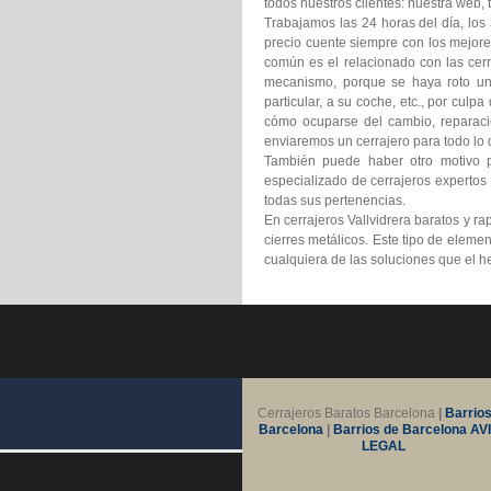
todos nuestros clientes: nuestra web, 
Trabajamos las 24 horas del día, los
precio cuente siempre con los mejore
común es el relacionado con las cerr
mecanismo, porque se haya roto un
particular, a su coche, etc., por cul
cómo ocuparse del cambio, reparación
enviaremos un cerrajero para todo lo q
También puede haber otro motivo p
especializado de cerrajeros expertos
todas sus pertenencias.
En cerrajeros Vallvidrera baratos y r
cierres metálicos. Este tipo de elem
cualquiera de las soluciones que el 
Cerrajeros Baratos Barcelona
|
Barrios
Barcelona
|
Barrios de Barcelona
AV
LEGAL