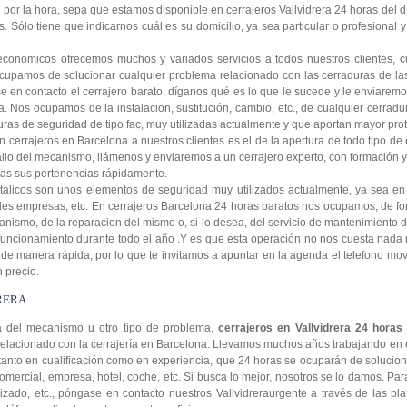
or la hora, sepa que estamos disponible en cerrajeros Vallvidrera 24 horas del d
os. Sólo tiene que indicarnos cuál es su domicilio, ya sea particular o profesional
 economicos ofrecemos muchos y variados servicios a todos nuestros clientes, c
cupamos de solucionar cualquier problema relacionado con las cerraduras de las
e en contacto el cerrajero barato, díganos qué es lo que le sucede y le enviarem
ga. Nos ocupamos de la instalacion, sustitución, cambio, etc., de cualquier cerra
ras de seguridad de tipo fac, muy utilizadas actualmente y que aportan mayor prot
 cerrajeros en Barcelona a nuestros clientes es el de la apertura de todo tipo de 
fallo del mecanismo, llámenos y enviaremos a un cerrajero experto, con formación 
as sus pertenencias rápidamente.
talicos son unos elementos de seguridad muy utilizados actualmente, ya sea en 
les empresas, etc. En cerrajeros Barcelona 24 horas baratos nos ocupamos, de fo
ismo, de la reparacion del mismo o, si lo desea, del servicio de mantenimiento de
 funcionamiento durante todo el año .Y es que esta operación no nos cuesta nada 
 de manera rápida, por lo que te invitamos a apuntar en la agenda el telefono mov
 precio.
RERA
ía del mecanismo u otro tipo de problema,
cerrajeros en Vallvidrera 24 horas
elacionado con la cerrajería en Barcelona. Llevamos muchos años trabajando en 
 tanto en cualificación como en experiencia, que 24 horas se ocuparán de solucio
omercial, empresa, hotel, coche, etc. Si busca lo mejor, nosotros se lo damos. Par
izado, etc., póngase en contacto nuestros Vallvidreraurgente a través de las p