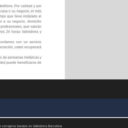
eléfono. Por calidad y por
 casa o su negocio, el más
mpo que lleve instalado el
 a su negocio, domicilio
s profesionales, que sabrán
ros 24 horas Vallvidrera y
contamos con un servicio
screción, usted recuperará
o de persianas metálicas y
sted puede beneficiarse de
cerrajeros baratos en Vallvidrera Barcelona