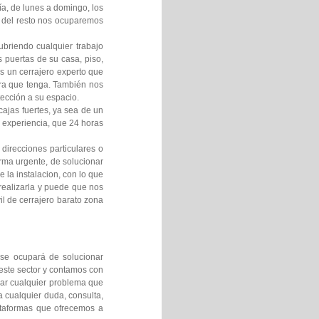
ía, de lunes a domingo, los
 y del resto nos ocuparemos
ubriendo cualquier trabajo
 puertas de su casa, piso,
os un cerrajero experto que
dura que tenga. También nos
ección a su espacio.
cajas fuertes, ya sea de un
y experiencia, que 24 horas
direcciones particulares o
rma urgente, de solucionar
 la instalacion, con lo que
realizarla y puede que nos
il de cerrajero barato zona
se ocupará de solucionar
este sector y contamos con
nar cualquier problema que
a cualquier duda, consulta,
lataformas que ofrecemos a