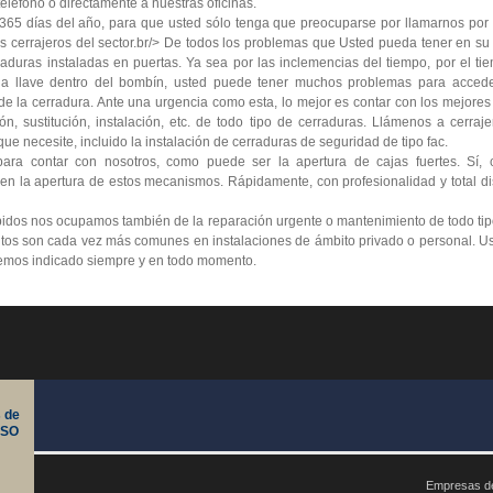
teléfono o directamente a nuestras oficinas.
 365 días del año, para que usted sólo tenga que preocuparse por llamarnos por t
s cerrajeros del sector.br/> De todos los problemas que Usted pueda tener en su
aduras instaladas en puertas. Ya sea por las inclemencias del tiempo, por el tie
a llave dentro del bombín, usted puede tener muchos problemas para acceder
pa de la cerradura. Ante una urgencia como esta, lo mejor es contar con los mejore
, sustitución, instalación, etc. de todo tipo de cerraduras. Llámenos a cerraje
ue necesite, incluido la instalación de cerraduras de seguridad de tipo fac.
ara contar con nosotros, como puede ser la apertura de cajas fuertes. Sí, 
 en la apertura de estos mecanismos. Rápidamente, con profesionalidad y total di
apidos nos ocupamos también de la reparación urgente o mantenimiento de todo tip
entos son cada vez más comunes en instalaciones de ámbito privado o personal. U
hemos indicado siempre y en todo momento.
 de
ISO
Empresas de 