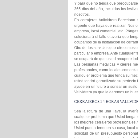
Y para que no tenga que preocuparse p
365 días del año, incluidos los festiv
nosotros.
En cerrajeros Vallvidrera Barcelona
urgente que haya que realizar. Nos o
empresa, local comercial, etc. Póngas
solucionará el fallo o avería que ten
ocupamos de la instalacion de cerradu
Otro de los servicios que ofrecemos en
particular o empresa. Ante cualquier 
se ocupará de que usted recupere tod
Las persianas metalicas y cierres me
profesionales, como locales comercia
cualquier problema que tenga su mecan
usted tendrá garantizado su perfecto
ayude en un futuro a sortear un susto
Vallvidrera ya que le daremos un buen
CERRAJEROS 24 HORAS VALLVID
Sea la rotura de una llave, la aver
cualquier problema que Usted tenga r
los mejores cerrajeros profesionales,
Usted pueda tener en su casa, local c
solicitud de un presupuesto personal