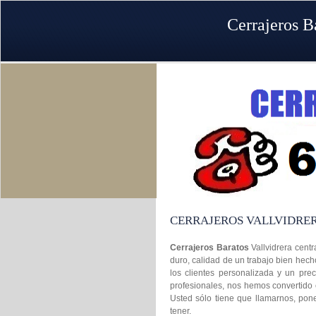
Cerrajeros B
CERRAJEROS VALLVIDRE
Cerrajeros Baratos
Vallvidrera centr
duro, calidad de un trabajo bien hech
los clientes personalizada y un prec
profesionales, nos hemos convertido e
Usted sólo tiene que llamarnos, pon
tener.