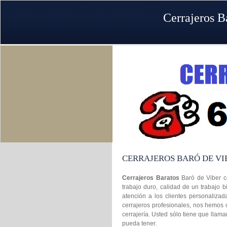
Cerrajeros B
CERRAJEROS BARÓ DE VI
Cerrajeros Baratos
Baró de Viber c
trabajo duro, calidad de un trabajo 
atención a los clientes personalizad
cerrajeros profesionales, nos hemos
cerrajería. Usted sólo tiene que llam
pueda tener.