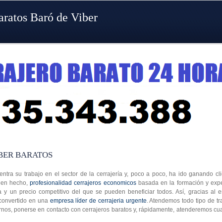
aratos Baró de Viber
BER BARATOS
entra su trabajo en el sector de la cerrajería y, poco a poco, ha ido ganando cl
bien hecho,
profesionalidad cerrajeros economicos
basada en la formación y expe
a y un precio competitivo del que se pueden beneficiar todos. Así, gracias al 
 convertido en una
empresa líder de cerrajeria urgente
. Atendemos todo tipo de tr
arnos, ponerse en contacto con cerrajeros baratos y, rápidamente, atenderemos cu