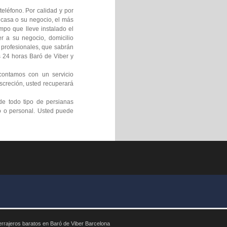
eléfono. Por calidad y por
 casa o su negocio, el más
mpo que lleve instalado el
 a su negocio, domicilio
s profesionales, que sabrán
s 24 horas Baró de Viber y
contamos con un servicio
screción, usted recuperará
de todo tipo de persianas
o o personal. Usted puede
rrajeros baratos en Baró de Viber Barcelona