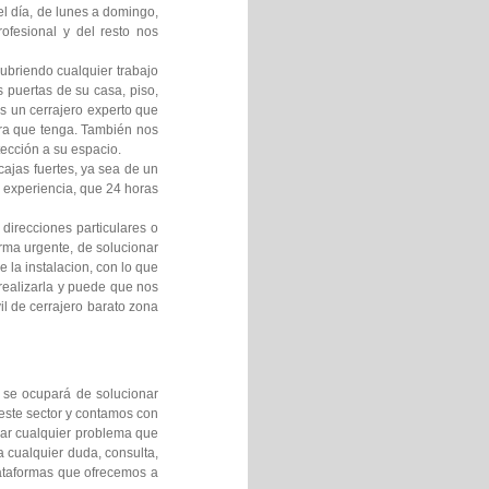
l día, de lunes a domingo,
rofesional y del resto nos
ubriendo cualquier trabajo
 puertas de su casa, piso,
s un cerrajero experto que
dura que tenga. También nos
ección a su espacio.
cajas fuertes, ya sea de un
y experiencia, que 24 horas
direcciones particulares o
rma urgente, de solucionar
 la instalacion, con lo que
realizarla y puede que nos
il de cerrajero barato zona
se ocupará de solucionar
este sector y contamos con
nar cualquier problema que
a cualquier duda, consulta,
lataformas que ofrecemos a