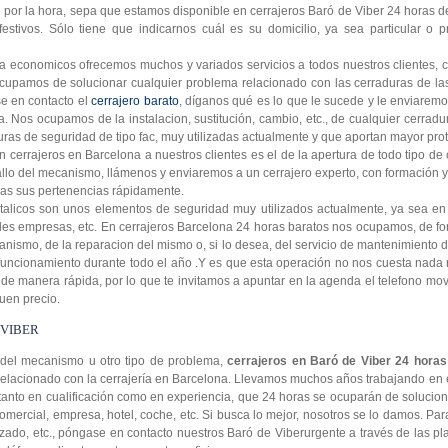
por la hora, sepa que estamos disponible en cerrajeros Baró de Viber 24 horas de
festivos. Sólo tiene que indicarnos cuál es su domicilio, ya sea particular o p
a economicos ofrecemos muchos y variados servicios a todos nuestros clientes, c
cupamos de solucionar cualquier problema relacionado con las cerraduras de las
se en contacto el
cerrajero barato
, díganos qué es lo que le sucede y le enviaremo
ga. Nos ocupamos de la instalacion, sustitución, cambio, etc., de cualquier cerra
ras de seguridad de tipo fac, muy utilizadas actualmente y que aportan mayor prot
 cerrajeros en Barcelona a nuestros clientes es el de la apertura de todo tipo de 
fallo del mecanismo, llámenos y enviaremos a un cerrajero experto, con formación 
as sus pertenencias rápidamente.
talicos son unos elementos de seguridad muy utilizados actualmente, ya sea en 
les empresas, etc. En cerrajeros Barcelona 24 horas baratos nos ocupamos, de fo
ismo, de la reparacion del mismo o, si lo desea, del servicio de mantenimiento de
 funcionamiento durante todo el año .Y es que esta operación no nos cuesta nada 
 de manera rápida, por lo que te invitamos a apuntar en la agenda el telefono mov
uen precio.
 VIBER
a del mecanismo u otro tipo de problema,
cerrajeros en Baró de Viber 24 horas
elacionado con la cerrajería en Barcelona. Llevamos muchos años trabajando en 
 tanto en cualificación como en experiencia, que 24 horas se ocuparán de solucio
omercial, empresa, hotel, coche, etc. Si busca lo mejor, nosotros se lo damos. Par
izado, etc., póngase en contacto nuestros Baró de Viberurgente a través de las p