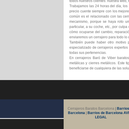
todos nuestros clientes: nuestra web, 
Trabajamos las 24 horas del día, los
precio cuente siempre con los mejore
común es el relacionado con las cerr
mecanismo, porque se haya roto un
particular, a su coche, etc., por cul
cómo ocuparse del cambio, reparación,
enviaremos un cerrajero para todo lo q
También puede haber otro motivo p
especializado de cerrajeros expertos
todas sus pertenencias.
En cerrajeros Baró de Viber barato
metálicas y cierres metálicos. Este
beneficiarse de cualquiera de las so
Cerrajeros Baratos Barcelona
|
Barrios
Barcelona
|
Barrios de Barcelona
AV
LEGAL