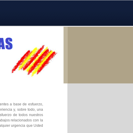
ientes a base de esfuerzo,
riencia y, sobre todo, una
esfuerzo de todos nuestros
abajos relacionados con la
alquier urgencia que Usted