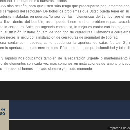
teléfono o directamente a nuestras oficinas.
 365 días del año, para que usted sólo tenga que preocuparse por llamarnos por t
s cerrajeros del sector.br/> De todos los problemas que Usted pueda tener en su
aduras instaladas en puertas. Ya sea por las inclemencias del tiempo, por el tie
a llave dentro del bombín, usted puede tener muchos problemas para acceder
pa de la cerradura. Ante una urgencia como esta, lo mejor es contar con los mejore
 sustitución, instalación, etc. de todo tipo de cerraduras. Llámenos a cerrajero
ue necesite, incluido la instalación de cerraduras de seguridad de tipo fac.
ara contar con nosotros, como puede ser la apertura de cajas fuertes. Sí, 
 en la apertura de estos mecanismos. Rápidamente, con profesionalidad y total di
s y rapidos nos ocupamos también de la reparación urgente o mantenimiento 
 tipo de elementos son cada vez más comunes en instalaciones de ámbito privad
luciones que el hemos indicado siempre y en todo momento.
 de
ISO
Empresas de ce